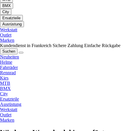
BMX
City
Ersatzteile
Ausrüstung
Werkstatt
Outlet
Marken
Kundendienst in Frankreich
Sichere Zahlung
Einfache Rückgabe
Suchen
Neuheiten
Helme
Fahrräder
Rennrad
Kies
MTB
BMX
City
Ersatzteile
Ausrüstung
Werkstatt
Outlet
Marken