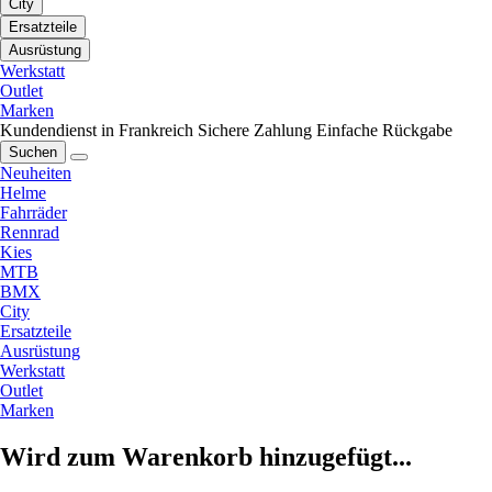
City
Ersatzteile
Ausrüstung
Werkstatt
Outlet
Marken
Kundendienst in Frankreich
Sichere Zahlung
Einfache Rückgabe
Suchen
Neuheiten
Helme
Fahrräder
Rennrad
Kies
MTB
BMX
City
Ersatzteile
Ausrüstung
Werkstatt
Outlet
Marken
Wird zum Warenkorb hinzugefügt...