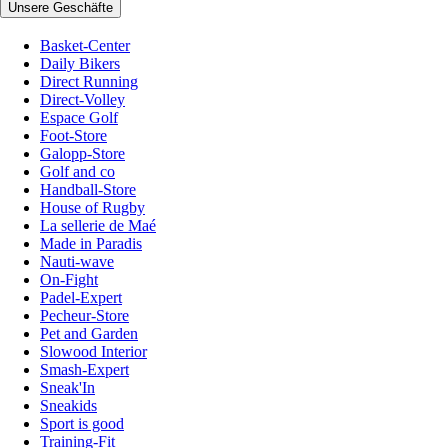
Unsere Geschäfte
Basket-Center
Daily Bikers
Direct Running
Direct-Volley
Espace Golf
Foot-Store
Galopp-Store
Golf and co
Handball-Store
House of Rugby
La sellerie de Maé
Made in Paradis
Nauti-wave
On-Fight
Padel-Expert
Pecheur-Store
Pet and Garden
Slowood Interior
Smash-Expert
Sneak'In
Sneakids
Sport is good
Training-Fit