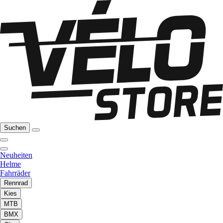
Suchen
Neuheiten
Helme
Fahrräder
Rennrad
Kies
MTB
BMX