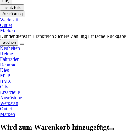
City
Ersatzteile
Ausrüstung
Werkstatt
Outlet
Marken
Kundendienst in Frankreich
Sichere Zahlung
Einfache Rückgabe
Suchen
Neuheiten
Helme
Fahrräder
Rennrad
Kies
MTB
BMX
City
Ersatzteile
Ausrüstung
Werkstatt
Outlet
Marken
Wird zum Warenkorb hinzugefügt...