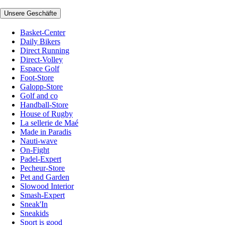
Unsere Geschäfte
Basket-Center
Daily Bikers
Direct Running
Direct-Volley
Espace Golf
Foot-Store
Galopp-Store
Golf and co
Handball-Store
House of Rugby
La sellerie de Maé
Made in Paradis
Nauti-wave
On-Fight
Padel-Expert
Pecheur-Store
Pet and Garden
Slowood Interior
Smash-Expert
Sneak'In
Sneakids
Sport is good