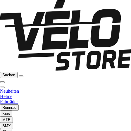
Suchen
Neuheiten
Helme
Fahrräder
Rennrad
Kies
MTB
BMX