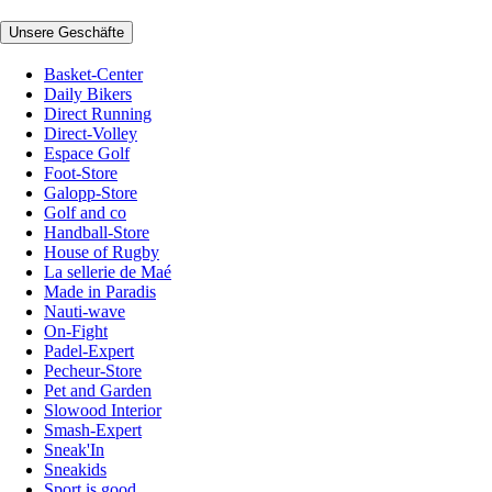
Unsere Geschäfte
Basket-Center
Daily Bikers
Direct Running
Direct-Volley
Espace Golf
Foot-Store
Galopp-Store
Golf and co
Handball-Store
House of Rugby
La sellerie de Maé
Made in Paradis
Nauti-wave
On-Fight
Padel-Expert
Pecheur-Store
Pet and Garden
Slowood Interior
Smash-Expert
Sneak'In
Sneakids
Sport is good