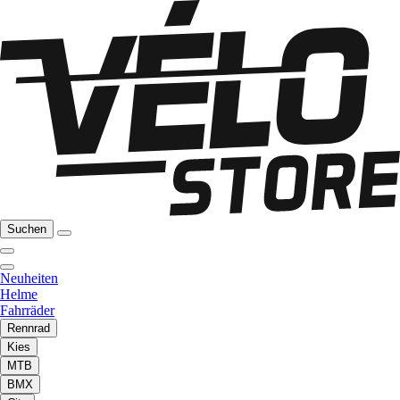
Suchen
Neuheiten
Helme
Fahrräder
Rennrad
Kies
MTB
BMX