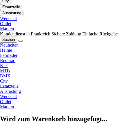
City
Ersatzteile
Ausrüstung
Werkstatt
Outlet
Marken
Kundendienst in Frankreich
Sichere Zahlung
Einfache Rückgabe
Suchen
Neuheiten
Helme
Fahrräder
Rennrad
Kies
MTB
BMX
City
Ersatzteile
Ausrüstung
Werkstatt
Outlet
Marken
Wird zum Warenkorb hinzugefügt...