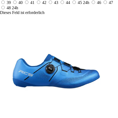
39
40
41
42
43
44
45
24h
46
47
48
24h
Dieses Feld ist erforderlich