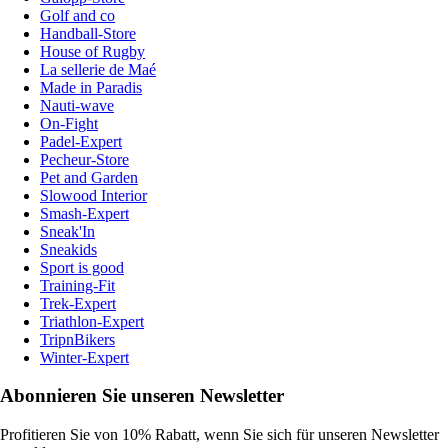
Golf and co
Handball-Store
House of Rugby
La sellerie de Maé
Made in Paradis
Nauti-wave
On-Fight
Padel-Expert
Pecheur-Store
Pet and Garden
Slowood Interior
Smash-Expert
Sneak'In
Sneakids
Sport is good
Training-Fit
Trek-Expert
Triathlon-Expert
TripnBikers
Winter-Expert
Abonnieren Sie unseren Newsletter
Profitieren Sie von 10% Rabatt, wenn Sie sich für unseren Newsletter