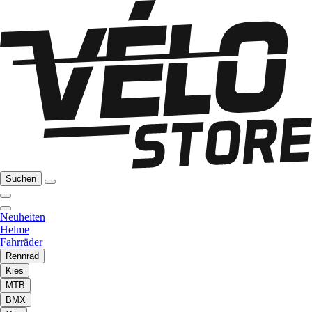
Suchen
Neuheiten
Helme
Fahrräder
Rennrad
Kies
MTB
BMX