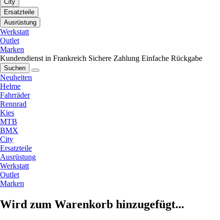
City
Ersatzteile
Ausrüstung
Werkstatt
Outlet
Marken
Kundendienst in Frankreich
Sichere Zahlung
Einfache Rückgabe
Suchen
Neuheiten
Helme
Fahrräder
Rennrad
Kies
MTB
BMX
City
Ersatzteile
Ausrüstung
Werkstatt
Outlet
Marken
Wird zum Warenkorb hinzugefügt...