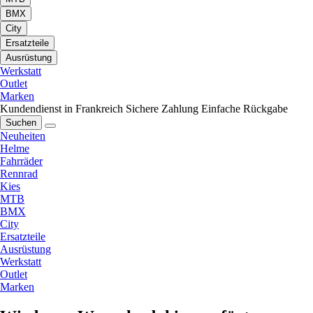
BMX
City
Ersatzteile
Ausrüstung
Werkstatt
Outlet
Marken
Kundendienst in Frankreich
Sichere Zahlung
Einfache Rückgabe
Suchen
Neuheiten
Helme
Fahrräder
Rennrad
Kies
MTB
BMX
City
Ersatzteile
Ausrüstung
Werkstatt
Outlet
Marken