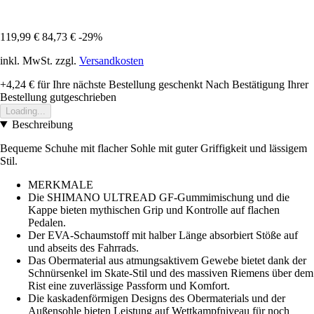
119,99 €
84,73 €
-29%
inkl. MwSt. zzgl.
Versandkosten
+4,24 €
für Ihre nächste Bestellung geschenkt
Nach Bestätigung Ihrer
Bestellung gutgeschrieben
Loading...
Beschreibung
Bequeme Schuhe mit flacher Sohle mit guter Griffigkeit und lässigem
Stil.
MERKMALE
Die SHIMANO ULTREAD GF-Gummimischung und die
Kappe bieten mythischen Grip und Kontrolle auf flachen
Pedalen.
Der EVA-Schaumstoff mit halber Länge absorbiert Stöße auf
und abseits des Fahrrads.
Das Obermaterial aus atmungsaktivem Gewebe bietet dank der
Schnürsenkel im Skate-Stil und des massiven Riemens über dem
Rist eine zuverlässige Passform und Komfort.
Die kaskadenförmigen Designs des Obermaterials und der
Außensohle bieten Leistung auf Wettkampfniveau für noch