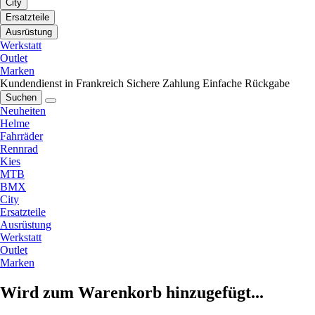
City
Ersatzteile
Ausrüstung
Werkstatt
Outlet
Marken
Kundendienst in Frankreich
Sichere Zahlung
Einfache Rückgabe
Suchen
Neuheiten
Helme
Fahrräder
Rennrad
Kies
MTB
BMX
City
Ersatzteile
Ausrüstung
Werkstatt
Outlet
Marken
Wird zum Warenkorb hinzugefügt...