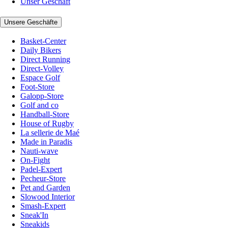
Unser Geschäft
Unsere Geschäfte
Basket-Center
Daily Bikers
Direct Running
Direct-Volley
Espace Golf
Foot-Store
Galopp-Store
Golf and co
Handball-Store
House of Rugby
La sellerie de Maé
Made in Paradis
Nauti-wave
On-Fight
Padel-Expert
Pecheur-Store
Pet and Garden
Slowood Interior
Smash-Expert
Sneak'In
Sneakids