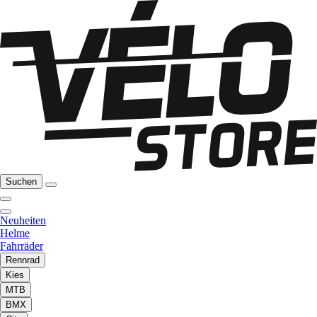
Suchen
Neuheiten
Helme
Fahrräder
Rennrad
Kies
MTB
BMX