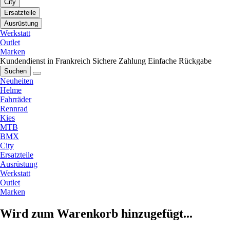
City
Ersatzteile
Ausrüstung
Werkstatt
Outlet
Marken
Kundendienst in Frankreich
Sichere Zahlung
Einfache Rückgabe
Suchen
Neuheiten
Helme
Fahrräder
Rennrad
Kies
MTB
BMX
City
Ersatzteile
Ausrüstung
Werkstatt
Outlet
Marken
Wird zum Warenkorb hinzugefügt...