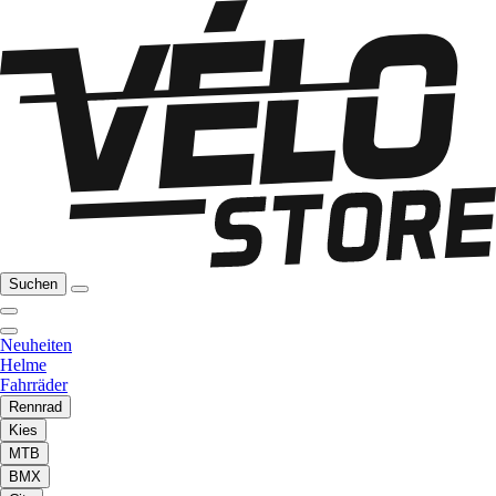
Suchen
Neuheiten
Helme
Fahrräder
Rennrad
Kies
MTB
BMX