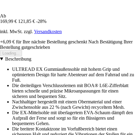
Ab
169,99 €
121,85 €
-28%
inkl. MwSt. zzgl.
Versandkosten
+6,09 €
für Ihre nächste Bestellung geschenkt
Nach Bestätigung Ihrer
Bestellung gutgeschrieben
Loading...
Beschreibung
ULTREAD EX Gummiaußensohle mit hohem Grip und
optimiertem Design für harte Abenteuer auf dem Fahrrad und zu
Fuß.
Die dreiteiligen Verschlussriemen mit BOA® L6E-Zifferblatt
bieten schnelle und präzise Mikroanpassungen für einen
sicheren und bequemen Sitz.
Nachhaltiger hergestellt mit einem Obermaterial und einer
Zwischensohle aus 22 % (nach Gewicht) recyceltem Mesh.
Die EX-Mittelsohle mit überlagertem EVA-Schaum dämpft den
Aufprall der Ferse und sorgt so für ein flüssigeres und
bequemeres Gehen.
Die breitere Kontaktzone im Vorfußbereich bietet einen
sichereren Halt und reduziert die Vibrationen der Stollen für ein