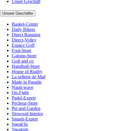
Unser Geschäft
Unsere Geschäfte
Basket-Center
Daily Bikers
Direct Running
Direct-Volley
Espace Golf
Foot-Store
Galopp-Store
Golf and co
Handball-Store
House of Rugby
La sellerie de Maé
Made in Paradis
Nauti-wave
On-Fight
Padel-Expert
Pecheur-Store
Pet and Garden
Slowood Interior
Smash-Expert
Sneak'In
Sneakids