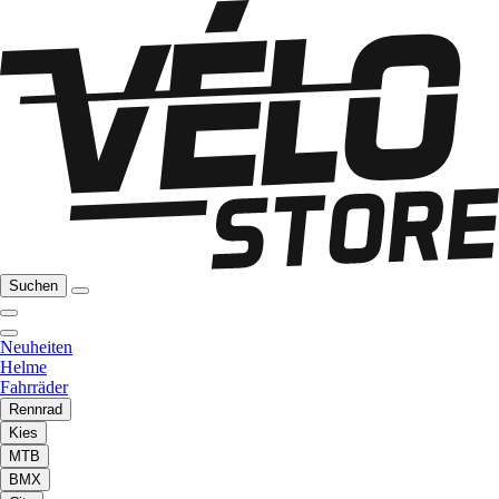
Suchen
Neuheiten
Helme
Fahrräder
Rennrad
Kies
MTB
BMX