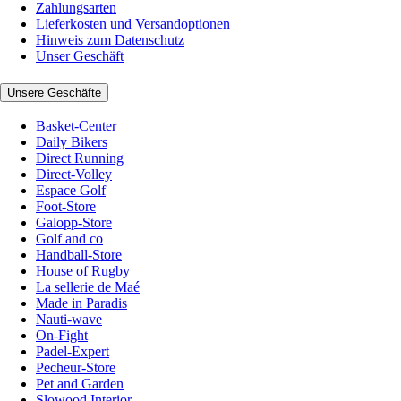
Zahlungsarten
Lieferkosten und Versandoptionen
Hinweis zum Datenschutz
Unser Geschäft
Unsere Geschäfte
Basket-Center
Daily Bikers
Direct Running
Direct-Volley
Espace Golf
Foot-Store
Galopp-Store
Golf and co
Handball-Store
House of Rugby
La sellerie de Maé
Made in Paradis
Nauti-wave
On-Fight
Padel-Expert
Pecheur-Store
Pet and Garden
Slowood Interior