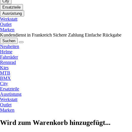
City
Ersatzteile
Ausrüstung
Werkstatt
Outlet
Marken
Kundendienst in Frankreich
Sichere Zahlung
Einfache Rückgabe
Suchen
Neuheiten
Helme
Fahrräder
Rennrad
Kies
MTB
BMX
City
Ersatzteile
Ausrüstung
Werkstatt
Outlet
Marken
Wird zum Warenkorb hinzugefügt...