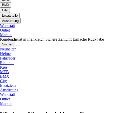
BMX
City
Ersatzteile
Ausrüstung
Werkstatt
Outlet
Marken
Kundendienst in Frankreich
Sichere Zahlung
Einfache Rückgabe
Suchen
Neuheiten
Helme
Fahrräder
Rennrad
Kies
MTB
BMX
City
Ersatzteile
Ausrüstung
Werkstatt
Outlet
Marken