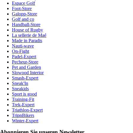
Espace Golf
Foot-Store
Galopp-Store
Golf and co
Handball-Store
House of Rugby
La sellerie de Maé
Made in Paradis
Nauti-wave
On-Fight
Padel-Expert
Pecheur-Store
Pet and Garden
Slowood Interior
Smash-Expert
Sneak'In
Sneakids
Sport is good
Training-Fit
Trek-Expert
Triathlon-Expert
TripnBikers
Winter-Expert
Abonnieren Sie unseren Newsletter