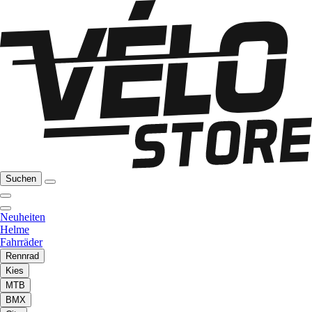
Suchen
Neuheiten
Helme
Fahrräder
Rennrad
Kies
MTB
BMX