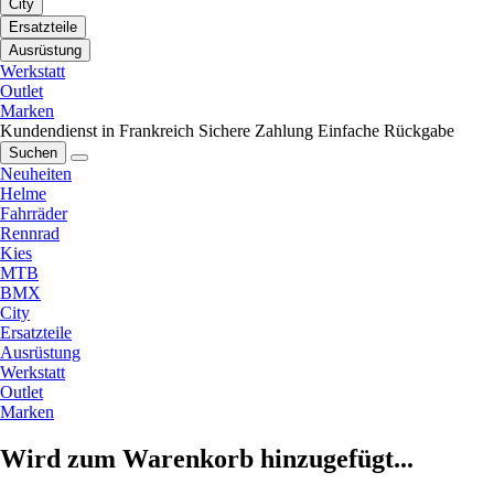
City
Ersatzteile
Ausrüstung
Werkstatt
Outlet
Marken
Kundendienst in Frankreich
Sichere Zahlung
Einfache Rückgabe
Suchen
Neuheiten
Helme
Fahrräder
Rennrad
Kies
MTB
BMX
City
Ersatzteile
Ausrüstung
Werkstatt
Outlet
Marken
Wird zum Warenkorb hinzugefügt...