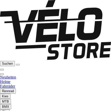
Suchen
Neuheiten
Helme
Fahrräder
Rennrad
Kies
MTB
BMX