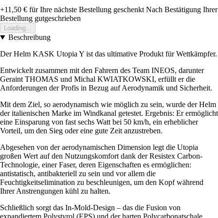
+11,50 €
für Ihre nächste Bestellung geschenkt
Nach Bestätigung Ihrer
Bestellung gutgeschrieben
Loading...
Beschreibung
Der Helm KASK Utopia Y ist das ultimative Produkt für Wettkämpfer.
Entwickelt zusammen mit den Fahrern des Team INEOS, darunter
Geraint THOMAS und Michal KWIATKOWSKI, erfüllt er die
Anforderungen der Profis in Bezug auf Aerodynamik und Sicherheit.
Mit dem Ziel, so aerodynamisch wie möglich zu sein, wurde der Helm
der italienischen Marke im Windkanal getestet. Ergebnis: Er ermöglicht
eine Einsparung von fast sechs Watt bei 50 km/h, ein erheblicher
Vorteil, um den Sieg oder eine gute Zeit anzustreben.
Abgesehen von der aerodynamischen Dimension legt die Utopia
großen Wert auf den Nutzungskomfort dank der Resistex Carbon-
Technologie, einer Faser, deren Eigenschaften es ermöglichen:
antistatisch, antibakteriell zu sein und vor allem die
Feuchtigkeitselimination zu beschleunigen, um den Kopf während
Ihrer Anstrengungen kühl zu halten.
Schließlich sorgt das In-Mold-Design – das die Fusion von
expandiertem Polystyrol (EPS) und der harten Polycarbonatschale