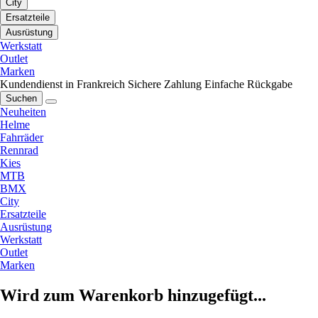
City
Ersatzteile
Ausrüstung
Werkstatt
Outlet
Marken
Kundendienst in Frankreich
Sichere Zahlung
Einfache Rückgabe
Suchen
Neuheiten
Helme
Fahrräder
Rennrad
Kies
MTB
BMX
City
Ersatzteile
Ausrüstung
Werkstatt
Outlet
Marken
Wird zum Warenkorb hinzugefügt...