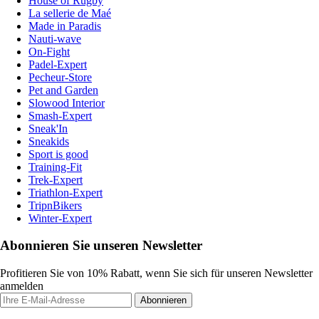
House of Rugby
La sellerie de Maé
Made in Paradis
Nauti-wave
On-Fight
Padel-Expert
Pecheur-Store
Pet and Garden
Slowood Interior
Smash-Expert
Sneak'In
Sneakids
Sport is good
Training-Fit
Trek-Expert
Triathlon-Expert
TripnBikers
Winter-Expert
Abonnieren Sie unseren Newsletter
Profitieren Sie von 10% Rabatt, wenn Sie sich für unseren Newsletter
anmelden
Abonnieren