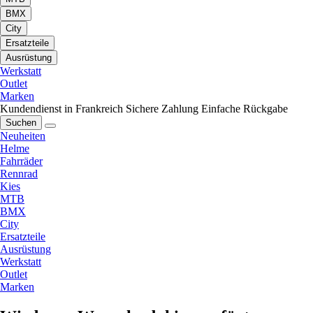
BMX
City
Ersatzteile
Ausrüstung
Werkstatt
Outlet
Marken
Kundendienst in Frankreich
Sichere Zahlung
Einfache Rückgabe
Suchen
Neuheiten
Helme
Fahrräder
Rennrad
Kies
MTB
BMX
City
Ersatzteile
Ausrüstung
Werkstatt
Outlet
Marken