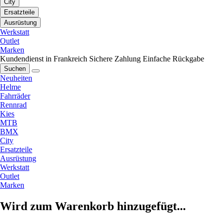
City
Ersatzteile
Ausrüstung
Werkstatt
Outlet
Marken
Kundendienst in Frankreich
Sichere Zahlung
Einfache Rückgabe
Suchen
Neuheiten
Helme
Fahrräder
Rennrad
Kies
MTB
BMX
City
Ersatzteile
Ausrüstung
Werkstatt
Outlet
Marken
Wird zum Warenkorb hinzugefügt...