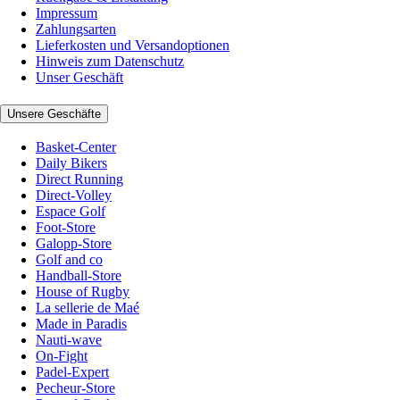
Impressum
Zahlungsarten
Lieferkosten und Versandoptionen
Hinweis zum Datenschutz
Unser Geschäft
Unsere Geschäfte
Basket-Center
Daily Bikers
Direct Running
Direct-Volley
Espace Golf
Foot-Store
Galopp-Store
Golf and co
Handball-Store
House of Rugby
La sellerie de Maé
Made in Paradis
Nauti-wave
On-Fight
Padel-Expert
Pecheur-Store