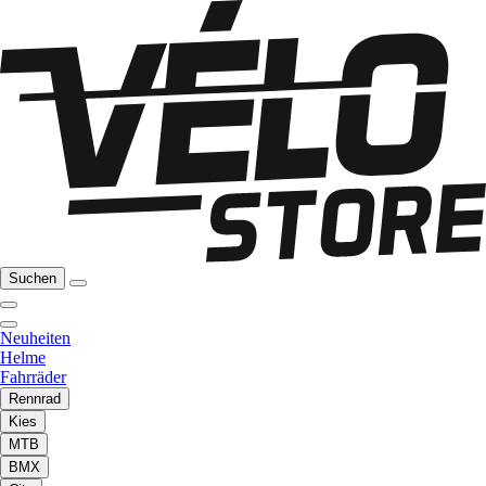
Suchen
Neuheiten
Helme
Fahrräder
Rennrad
Kies
MTB
BMX