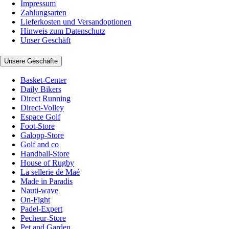
Impressum
Zahlungsarten
Lieferkosten und Versandoptionen
Hinweis zum Datenschutz
Unser Geschäft
Unsere Geschäfte
Basket-Center
Daily Bikers
Direct Running
Direct-Volley
Espace Golf
Foot-Store
Galopp-Store
Golf and co
Handball-Store
House of Rugby
La sellerie de Maé
Made in Paradis
Nauti-wave
On-Fight
Padel-Expert
Pecheur-Store
Pet and Garden