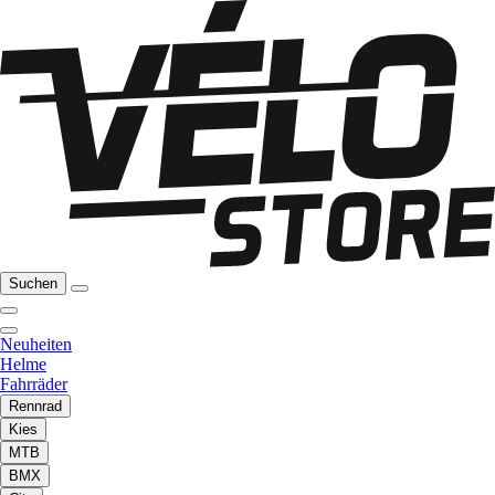
Suchen
Neuheiten
Helme
Fahrräder
Rennrad
Kies
MTB
BMX