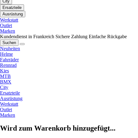
City
Ersatzteile
Ausrüstung
Werkstatt
Outlet
Marken
Kundendienst in Frankreich
Sichere Zahlung
Einfache Rückgabe
Suchen
Neuheiten
Helme
Fahrräder
Rennrad
Kies
MTB
BMX
City
Ersatzteile
Ausrüstung
Werkstatt
Outlet
Marken
Wird zum Warenkorb hinzugefügt...