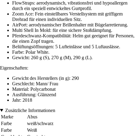
FlowStraps: aerodynamisch, vibrationsfrei und hypoallergen
durch ein speziell entwickeltes Gurtprofil.
Zoom Ace: Fein einstellbares Verstellsystem mit griffigem
Drehrad für einen individuellen Sitz.
AirPort: aerodynamischer Brillenhalter mit Bügelarretierung.
Multi Shell In Mold: für eine sichere Stoßdämpfung.
Pferdeschwanz-Kompatibilität: Helm gut geeignet für Personen,
die einen Zopf tragen.
Belüftungsöffnungen: 5 Lufteinlässe und 5 Luftauslässe.
Farbe: Polar White.
Gewicht: 260 g (S), 270 g (M), 290 g (L).
Eigenschaften:
Gewicht des Herstellers (in g): 290
Geschlecht: Mann/ Frau
Material: Polycarbonat
Ausführung: Glänzend
Jahr: 2018
Zusätzliche Informationen
Marke
Abus
Farbe
weiß/schwarz
Farbe
Weiß