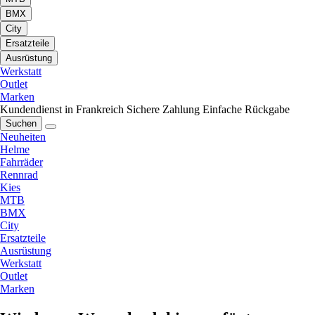
BMX
City
Ersatzteile
Ausrüstung
Werkstatt
Outlet
Marken
Kundendienst in Frankreich
Sichere Zahlung
Einfache Rückgabe
Suchen
Neuheiten
Helme
Fahrräder
Rennrad
Kies
MTB
BMX
City
Ersatzteile
Ausrüstung
Werkstatt
Outlet
Marken