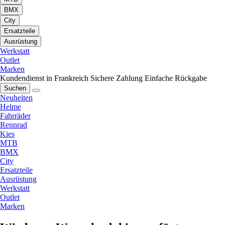
BMX
City
Ersatzteile
Ausrüstung
Werkstatt
Outlet
Marken
Kundendienst in Frankreich
Sichere Zahlung
Einfache Rückgabe
Suchen
Neuheiten
Helme
Fahrräder
Rennrad
Kies
MTB
BMX
City
Ersatzteile
Ausrüstung
Werkstatt
Outlet
Marken