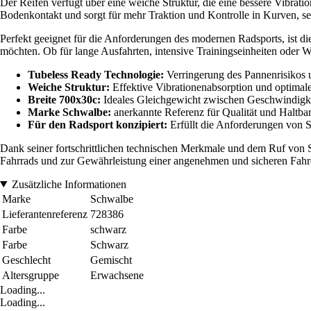
Der Reifen verfügt über eine weiche Struktur, die eine bessere Vibrat
Bodenkontakt und sorgt für mehr Traktion und Kontrolle in Kurven, s
Perfekt geeignet für die Anforderungen des modernen Radsports, ist d
möchten. Ob für lange Ausfahrten, intensive Trainingseinheiten oder 
Tubeless Ready Technologie:
Verringerung des Pannenrisikos 
Weiche Struktur:
Effektive Vibrationenabsorption und optimal
Breite 700x30c:
Ideales Gleichgewicht zwischen Geschwindigkei
Marke Schwalbe:
anerkannte Referenz für Qualität und Haltbar
Für den Radsport konzipiert:
Erfüllt die Anforderungen von S
Dank seiner fortschrittlichen technischen Merkmale und dem Ruf von Sc
Fahrrads und zur Gewährleistung einer angenehmen und sicheren Fahr
Zusätzliche Informationen
Marke
Schwalbe
Lieferantenreferenz
728386
Farbe
schwarz
Farbe
Schwarz
Geschlecht
Gemischt
Altersgruppe
Erwachsene
Loading...
Loading...