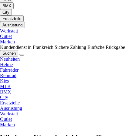
BMX
City
Ersatzteile
Ausrüstung
Werkstatt
Outlet
Marken
Kundendienst in Frankreich
Sichere Zahlung
Einfache Rückgabe
Suchen
Neuheiten
Helme
Fahrräder
Rennrad
Kies
MTB
BMX
City
Ersatzteile
Ausrüstung
Werkstatt
Outlet
Marken