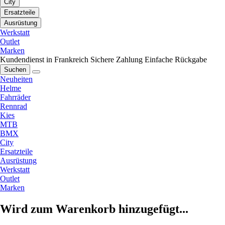
City
Ersatzteile
Ausrüstung
Werkstatt
Outlet
Marken
Kundendienst in Frankreich
Sichere Zahlung
Einfache Rückgabe
Suchen
Neuheiten
Helme
Fahrräder
Rennrad
Kies
MTB
BMX
City
Ersatzteile
Ausrüstung
Werkstatt
Outlet
Marken
Wird zum Warenkorb hinzugefügt...