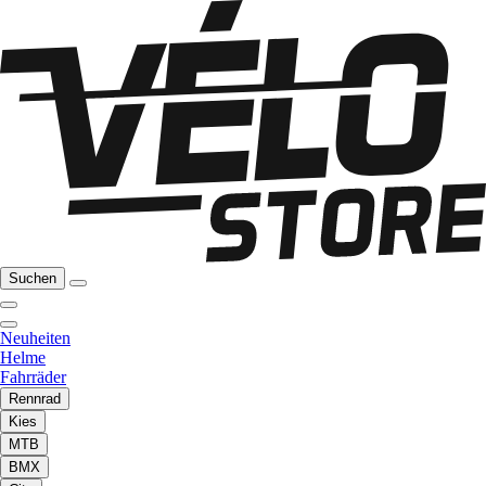
Suchen
Neuheiten
Helme
Fahrräder
Rennrad
Kies
MTB
BMX