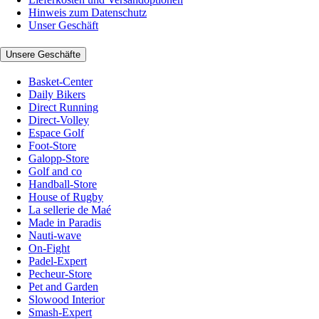
Hinweis zum Datenschutz
Unser Geschäft
Unsere Geschäfte
Basket-Center
Daily Bikers
Direct Running
Direct-Volley
Espace Golf
Foot-Store
Galopp-Store
Golf and co
Handball-Store
House of Rugby
La sellerie de Maé
Made in Paradis
Nauti-wave
On-Fight
Padel-Expert
Pecheur-Store
Pet and Garden
Slowood Interior
Smash-Expert