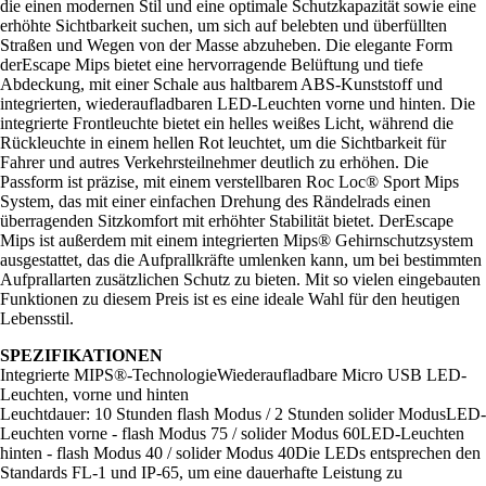
die einen modernen Stil und eine optimale Schutzkapazität sowie eine
erhöhte Sichtbarkeit suchen, um sich auf belebten und überfüllten
Straßen und Wegen von der Masse abzuheben. Die elegante Form
derEscape Mips bietet eine hervorragende Belüftung und tiefe
Abdeckung, mit einer Schale aus haltbarem ABS-Kunststoff und
integrierten, wiederaufladbaren LED-Leuchten vorne und hinten. Die
integrierte Frontleuchte bietet ein helles weißes Licht, während die
Rückleuchte in einem hellen Rot leuchtet, um die Sichtbarkeit für
Fahrer und autres Verkehrsteilnehmer deutlich zu erhöhen. Die
Passform ist präzise, mit einem verstellbaren Roc Loc® Sport Mips
System, das mit einer einfachen Drehung des Rändelrads einen
überragenden Sitzkomfort mit erhöhter Stabilität bietet. DerEscape
Mips ist außerdem mit einem integrierten Mips® Gehirnschutzsystem
ausgestattet, das die Aufprallkräfte umlenken kann, um bei bestimmten
Aufprallarten zusätzlichen Schutz zu bieten. Mit so vielen eingebauten
Funktionen zu diesem Preis ist es eine ideale Wahl für den heutigen
Lebensstil.
SPEZIFIKATIONEN
Integrierte MIPS®-TechnologieWiederaufladbare Micro USB LED-
Leuchten, vorne und hinten
Leuchtdauer: 10 Stunden flash Modus / 2 Stunden solider ModusLED-
Leuchten vorne - flash Modus 75 / solider Modus 60LED-Leuchten
hinten - flash Modus 40 / solider Modus 40Die LEDs entsprechen den
Standards FL-1 und IP-65, um eine dauerhafte Leistung zu