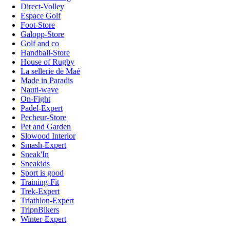
Direct-Volley
Espace Golf
Foot-Store
Galopp-Store
Golf and co
Handball-Store
House of Rugby
La sellerie de Maé
Made in Paradis
Nauti-wave
On-Fight
Padel-Expert
Pecheur-Store
Pet and Garden
Slowood Interior
Smash-Expert
Sneak'In
Sneakids
Sport is good
Training-Fit
Trek-Expert
Triathlon-Expert
TripnBikers
Winter-Expert