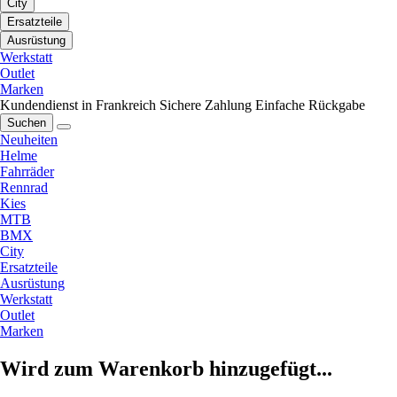
City
Ersatzteile
Ausrüstung
Werkstatt
Outlet
Marken
Kundendienst in Frankreich
Sichere Zahlung
Einfache Rückgabe
Suchen
Neuheiten
Helme
Fahrräder
Rennrad
Kies
MTB
BMX
City
Ersatzteile
Ausrüstung
Werkstatt
Outlet
Marken
Wird zum Warenkorb hinzugefügt...