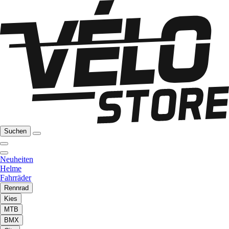
Suchen
Neuheiten
Helme
Fahrräder
Rennrad
Kies
MTB
BMX