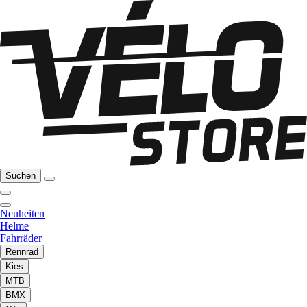
Suchen
Neuheiten
Helme
Fahrräder
Rennrad
Kies
MTB
BMX