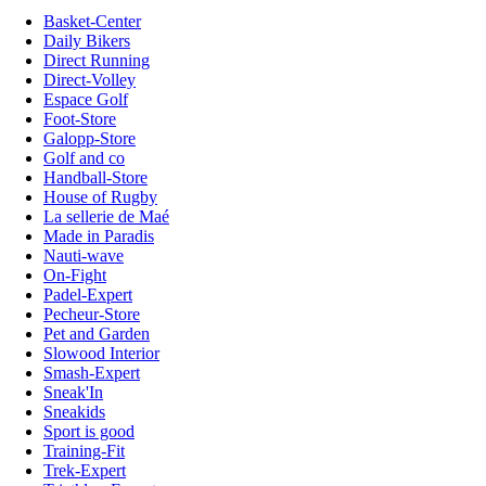
Basket-Center
Daily Bikers
Direct Running
Direct-Volley
Espace Golf
Foot-Store
Galopp-Store
Golf and co
Handball-Store
House of Rugby
La sellerie de Maé
Made in Paradis
Nauti-wave
On-Fight
Padel-Expert
Pecheur-Store
Pet and Garden
Slowood Interior
Smash-Expert
Sneak'In
Sneakids
Sport is good
Training-Fit
Trek-Expert