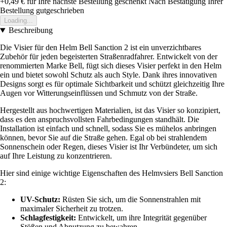
+0,49 €
für Ihre nächste Bestellung geschenkt
Nach Bestätigung Ihrer
Bestellung gutgeschrieben
Loading...
Beschreibung
Die Visier für den Helm Bell Sanction 2 ist ein unverzichtbares
Zubehör für jeden begeisterten Straßenradfahrer. Entwickelt von der
renommierten Marke Bell, fügt sich dieses Visier perfekt in den Helm
ein und bietet sowohl Schutz als auch Style. Dank ihres innovativen
Designs sorgt es für optimale Sichtbarkeit und schützt gleichzeitig Ihre
Augen vor Witterungseinflüssen und Schmutz von der Straße.
Hergestellt aus hochwertigen Materialien, ist das Visier so konzipiert,
dass es den anspruchsvollsten Fahrbedingungen standhält. Die
Installation ist einfach und schnell, sodass Sie es mühelos anbringen
können, bevor Sie auf die Straße gehen. Egal ob bei strahlendem
Sonnenschein oder Regen, dieses Visier ist Ihr Verbündeter, um sich
auf Ihre Leistung zu konzentrieren.
Hier sind einige wichtige Eigenschaften des Helmvsiers Bell Sanction
2:
UV-Schutz:
Rüsten Sie sich, um die Sonnenstrahlen mit
maximaler Sicherheit zu trotzen.
Schlagfestigkeit:
Entwickelt, um ihre Integrität gegenüber
Stößen und Abnutzung zu bewahren.