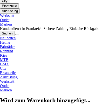
City
Ersatzteile
Ausrüstung
Werkstatt
Outlet
Marken
Kundendienst in Frankreich
Sichere Zahlung
Einfache Rückgabe
Suchen
Neuheiten
Helme
Fahrräder
Rennrad
Kies
MTB
BMX
City
Ersatzteile
Ausrüstung
Werkstatt
Outlet
Marken
Wird zum Warenkorb hinzugefügt...