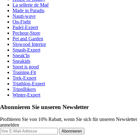
La sellerie de Maé
Made in Paradis
Nauti-wave
On-Fight
Padel-Expert
Pecheur-Store
Pet and Garden
Slowood Interior
Smash-Expert
Sneak'In
Sneakids
Sport is good
Training-Fit
Trek-Expert
Triathlon-Expert
TripnBikers
Winter-Expert
Abonnieren Sie unseren Newsletter
Profitieren Sie von 10% Rabatt, wenn Sie sich für unseren Newsletter
anmelden
Abonnieren