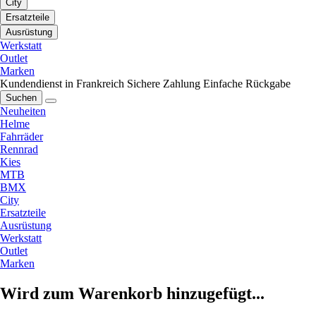
City
Ersatzteile
Ausrüstung
Werkstatt
Outlet
Marken
Kundendienst in Frankreich
Sichere Zahlung
Einfache Rückgabe
Suchen
Neuheiten
Helme
Fahrräder
Rennrad
Kies
MTB
BMX
City
Ersatzteile
Ausrüstung
Werkstatt
Outlet
Marken
Wird zum Warenkorb hinzugefügt...