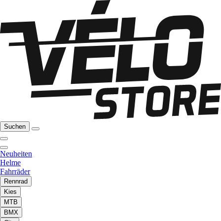
Suchen
Neuheiten
Helme
Fahrräder
Rennrad
Kies
MTB
BMX