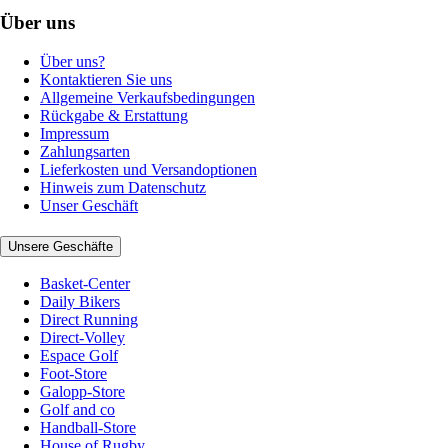
Über uns
Über uns?
Kontaktieren Sie uns
Allgemeine Verkaufsbedingungen
Rückgabe & Erstattung
Impressum
Zahlungsarten
Lieferkosten und Versandoptionen
Hinweis zum Datenschutz
Unser Geschäft
Unsere Geschäfte
Basket-Center
Daily Bikers
Direct Running
Direct-Volley
Espace Golf
Foot-Store
Galopp-Store
Golf and co
Handball-Store
House of Rugby