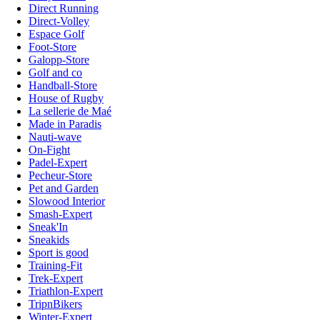
Direct Running
Direct-Volley
Espace Golf
Foot-Store
Galopp-Store
Golf and co
Handball-Store
House of Rugby
La sellerie de Maé
Made in Paradis
Nauti-wave
On-Fight
Padel-Expert
Pecheur-Store
Pet and Garden
Slowood Interior
Smash-Expert
Sneak'In
Sneakids
Sport is good
Training-Fit
Trek-Expert
Triathlon-Expert
TripnBikers
Winter-Expert