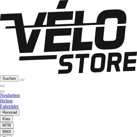
Suchen
Neuheiten
Helme
Fahrräder
Rennrad
Kies
MTB
BMX