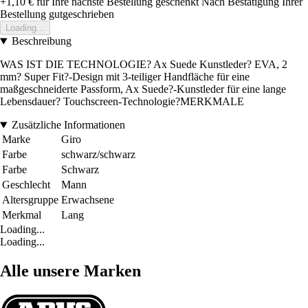
+1,10 €
für Ihre nächste Bestellung geschenkt
Nach Bestätigung Ihrer
Bestellung gutgeschrieben
Loading...
Beschreibung
WAS IST DIE TECHNOLOGIE? Ax Suede Kunstleder? EVA, 2
mm? Super Fit?-Design mit 3-teiliger Handfläche für eine
maßgeschneiderte Passform, Ax Suede?-Kunstleder für eine lange
Lebensdauer? Touchscreen-Technologie?MERKMALE
Zusätzliche Informationen
Marke
Giro
Farbe
schwarz/schwarz
Farbe
Schwarz
Geschlecht
Mann
Altersgruppe
Erwachsene
Merkmal
Lang
Loading...
Loading...
Alle unsere Marken