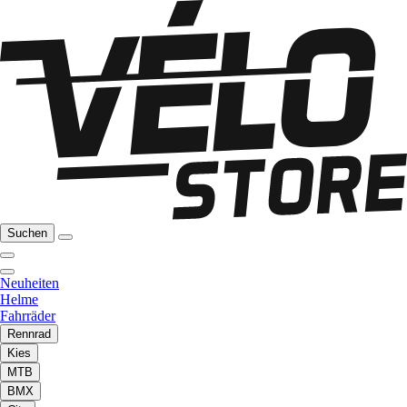
Suchen
Neuheiten
Helme
Fahrräder
Rennrad
Kies
MTB
BMX