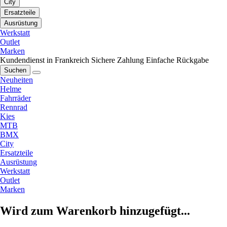
City
Ersatzteile
Ausrüstung
Werkstatt
Outlet
Marken
Kundendienst in Frankreich
Sichere Zahlung
Einfache Rückgabe
Suchen
Neuheiten
Helme
Fahrräder
Rennrad
Kies
MTB
BMX
City
Ersatzteile
Ausrüstung
Werkstatt
Outlet
Marken
Wird zum Warenkorb hinzugefügt...