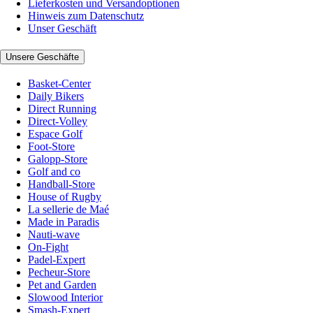
Lieferkosten und Versandoptionen
Hinweis zum Datenschutz
Unser Geschäft
Unsere Geschäfte
Basket-Center
Daily Bikers
Direct Running
Direct-Volley
Espace Golf
Foot-Store
Galopp-Store
Golf and co
Handball-Store
House of Rugby
La sellerie de Maé
Made in Paradis
Nauti-wave
On-Fight
Padel-Expert
Pecheur-Store
Pet and Garden
Slowood Interior
Smash-Expert