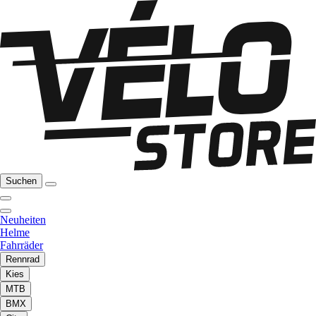
Suchen
Neuheiten
Helme
Fahrräder
Rennrad
Kies
MTB
BMX