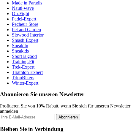
Made in Paradis
Nauti-wave
On-Fight
Padel-Expert
Pecheur-Store
Pet and Garden
Slowood Interior
Smash-Expert
Sneak'In
Sneakids
Sport is good
Training-Fit
Trek-Expert
Triathlon-Expert
TripnBikers
Winter-Expert
Abonnieren Sie unseren Newsletter
Profitieren Sie von 10% Rabatt, wenn Sie sich für unseren Newsletter
anmelden
Abonnieren
Bleiben Sie in Verbindung