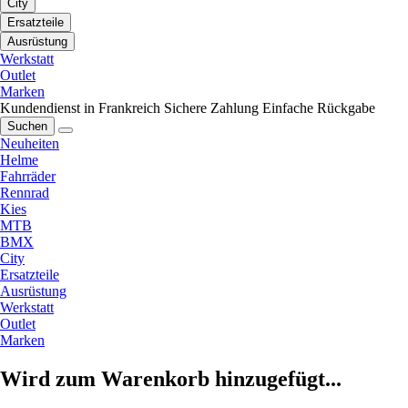
City
Ersatzteile
Ausrüstung
Werkstatt
Outlet
Marken
Kundendienst in Frankreich
Sichere Zahlung
Einfache Rückgabe
Suchen
Neuheiten
Helme
Fahrräder
Rennrad
Kies
MTB
BMX
City
Ersatzteile
Ausrüstung
Werkstatt
Outlet
Marken
Wird zum Warenkorb hinzugefügt...