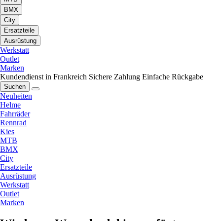
BMX
City
Ersatzteile
Ausrüstung
Werkstatt
Outlet
Marken
Kundendienst in Frankreich
Sichere Zahlung
Einfache Rückgabe
Suchen
Neuheiten
Helme
Fahrräder
Rennrad
Kies
MTB
BMX
City
Ersatzteile
Ausrüstung
Werkstatt
Outlet
Marken