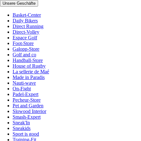
Unsere Geschäfte
Basket-Center
Daily Bikers
Direct Running
Direct-Volley
Espace Golf
Foot-Store
Galopp-Store
Golf and co
Handball-Store
House of Rugby
La sellerie de Maé
Made in Paradis
Nauti-wave
On-Fight
Padel-Expert
Pecheur-Store
Pet and Garden
Slowood Interior
Smash-Expert
Sneak'In
Sneakids
Sport is good
Training-Fit