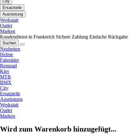
City
Ersatzteile
Ausrüstung
Werkstatt
Outlet
Marken
Kundendienst in Frankreich
Sichere Zahlung
Einfache Rückgabe
Suchen
Neuheiten
Helme
Fahrräder
Rennrad
Kies
MTB
BMX
City
Ersatzteile
Ausrüstung
Werkstatt
Outlet
Marken
Wird zum Warenkorb hinzugefügt...