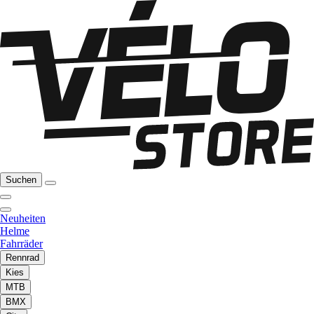
Suchen
Neuheiten
Helme
Fahrräder
Rennrad
Kies
MTB
BMX