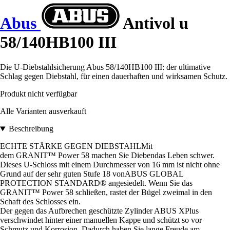
Abus
Antivol u
58/140HB100 III
Die U-Diebstahlsicherung Abus 58/140HB100 III: der ultimative
Schlag gegen Diebstahl, für einen dauerhaften und wirksamen Schutz.
Produkt nicht verfügbar
Alle Varianten ausverkauft
Beschreibung
ECHTE STÄRKE GEGEN DIEBSTAHLMit
dem GRANIT™ Power 58 machen Sie Diebendas Leben schwer.
Dieses U-Schloss mit einem Durchmesser von 16 mm ist nicht ohne
Grund auf der sehr guten Stufe 18 vonABUS GLOBAL
PROTECTION STANDARD® angesiedelt. Wenn Sie das
GRANIT™ Power 58 schließen, rastet der Bügel zweimal in den
Schaft des Schlosses ein.
Der gegen das Aufbrechen geschützte Zylinder ABUS XPlus
verschwindet hinter einer manuellen Kappe und schützt so vor
Schmutz und Korrosion. Dadurch haben Sie lange Freude am