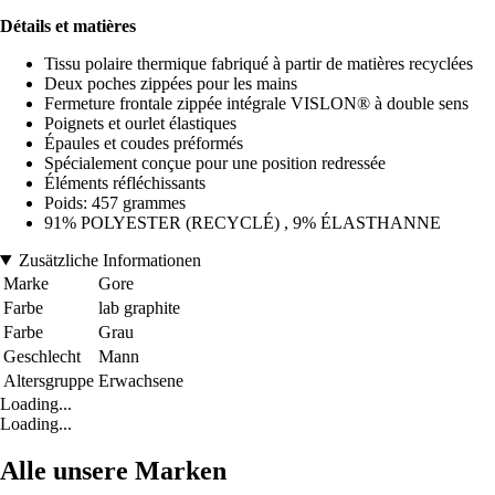
Détails et matières
Tissu polaire thermique fabriqué à partir de matières recyclées
Deux poches zippées pour les mains
Fermeture frontale zippée intégrale VISLON® à double sens
Poignets et ourlet élastiques
Épaules et coudes préformés
Spécialement conçue pour une position redressée
Éléments réfléchissants
Poids: 457 grammes
91% POLYESTER (RECYCLÉ) , 9% ÉLASTHANNE
Zusätzliche Informationen
Marke
Gore
Farbe
lab graphite
Farbe
Grau
Geschlecht
Mann
Altersgruppe
Erwachsene
Loading...
Loading...
Alle unsere Marken