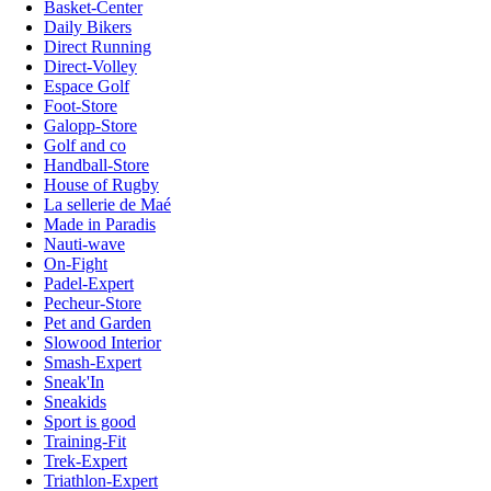
Basket-Center
Daily Bikers
Direct Running
Direct-Volley
Espace Golf
Foot-Store
Galopp-Store
Golf and co
Handball-Store
House of Rugby
La sellerie de Maé
Made in Paradis
Nauti-wave
On-Fight
Padel-Expert
Pecheur-Store
Pet and Garden
Slowood Interior
Smash-Expert
Sneak'In
Sneakids
Sport is good
Training-Fit
Trek-Expert
Triathlon-Expert