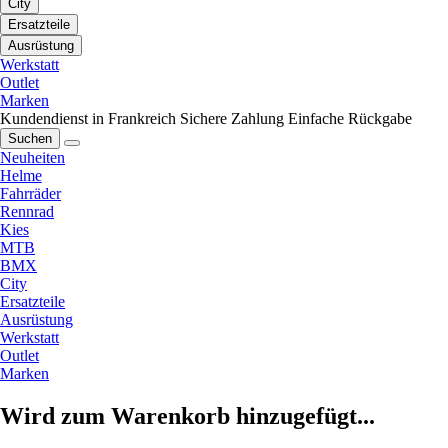
City
Ersatzteile
Ausrüstung
Werkstatt
Outlet
Marken
Kundendienst in Frankreich
Sichere Zahlung
Einfache Rückgabe
Suchen
Neuheiten
Helme
Fahrräder
Rennrad
Kies
MTB
BMX
City
Ersatzteile
Ausrüstung
Werkstatt
Outlet
Marken
Wird zum Warenkorb hinzugefügt...