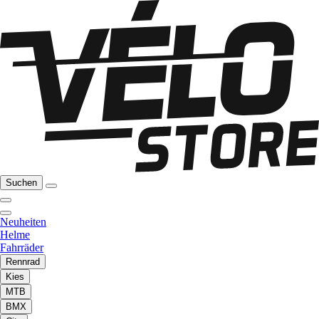
Suchen
Neuheiten
Helme
Fahrräder
Rennrad
Kies
MTB
BMX