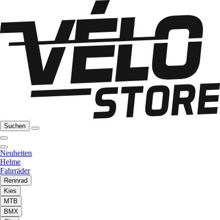
Suchen
Neuheiten
Helme
Fahrräder
Rennrad
Kies
MTB
BMX