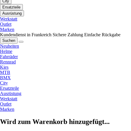
City
Ersatzteile
Ausrüstung
Werkstatt
Outlet
Marken
Kundendienst in Frankreich
Sichere Zahlung
Einfache Rückgabe
Suchen
Neuheiten
Helme
Fahrräder
Rennrad
Kies
MTB
BMX
City
Ersatzteile
Ausrüstung
Werkstatt
Outlet
Marken
Wird zum Warenkorb hinzugefügt...