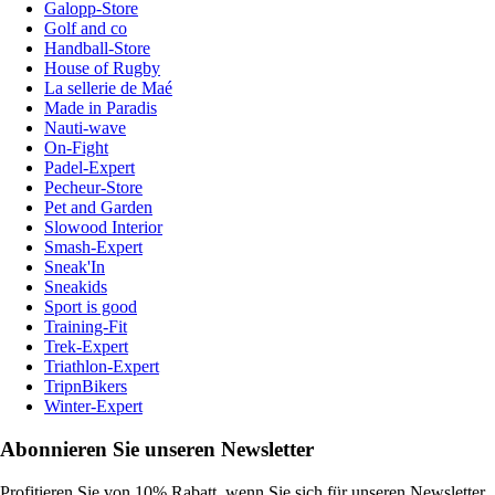
Galopp-Store
Golf and co
Handball-Store
House of Rugby
La sellerie de Maé
Made in Paradis
Nauti-wave
On-Fight
Padel-Expert
Pecheur-Store
Pet and Garden
Slowood Interior
Smash-Expert
Sneak'In
Sneakids
Sport is good
Training-Fit
Trek-Expert
Triathlon-Expert
TripnBikers
Winter-Expert
Abonnieren Sie unseren Newsletter
Profitieren Sie von 10% Rabatt, wenn Sie sich für unseren Newsletter