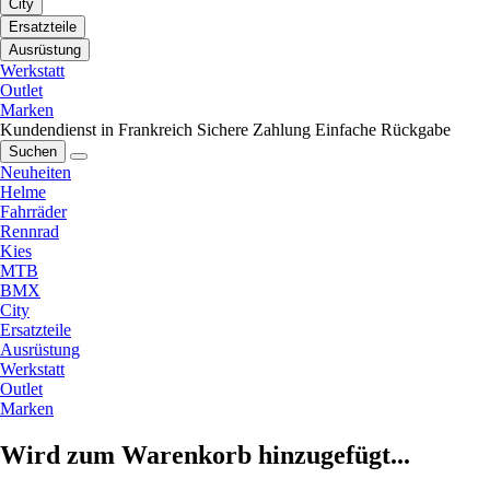
City
Ersatzteile
Ausrüstung
Werkstatt
Outlet
Marken
Kundendienst in Frankreich
Sichere Zahlung
Einfache Rückgabe
Suchen
Neuheiten
Helme
Fahrräder
Rennrad
Kies
MTB
BMX
City
Ersatzteile
Ausrüstung
Werkstatt
Outlet
Marken
Wird zum Warenkorb hinzugefügt...