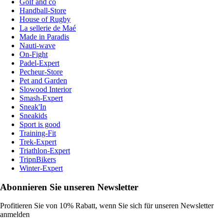
Golf and co
Handball-Store
House of Rugby
La sellerie de Maé
Made in Paradis
Nauti-wave
On-Fight
Padel-Expert
Pecheur-Store
Pet and Garden
Slowood Interior
Smash-Expert
Sneak'In
Sneakids
Sport is good
Training-Fit
Trek-Expert
Triathlon-Expert
TripnBikers
Winter-Expert
Abonnieren Sie unseren Newsletter
Profitieren Sie von 10% Rabatt, wenn Sie sich für unseren Newsletter
anmelden