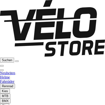
Suchen
Neuheiten
Helme
Fahrräder
Rennrad
Kies
MTB
BMX