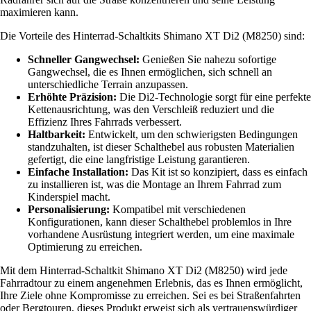
maximieren kann.
Die Vorteile des Hinterrad-Schaltkits Shimano XT Di2 (M8250) sind:
Schneller Gangwechsel:
Genießen Sie nahezu sofortige
Gangwechsel, die es Ihnen ermöglichen, sich schnell an
unterschiedliche Terrain anzupassen.
Erhöhte Präzision:
Die Di2-Technologie sorgt für eine perfekte
Kettenausrichtung, was den Verschleiß reduziert und die
Effizienz Ihres Fahrrads verbessert.
Haltbarkeit:
Entwickelt, um den schwierigsten Bedingungen
standzuhalten, ist dieser Schalthebel aus robusten Materialien
gefertigt, die eine langfristige Leistung garantieren.
Einfache Installation:
Das Kit ist so konzipiert, dass es einfach
zu installieren ist, was die Montage an Ihrem Fahrrad zum
Kinderspiel macht.
Personalisierung:
Kompatibel mit verschiedenen
Konfigurationen, kann dieser Schalthebel problemlos in Ihre
vorhandene Ausrüstung integriert werden, um eine maximale
Optimierung zu erreichen.
Mit dem Hinterrad-Schaltkit Shimano XT Di2 (M8250) wird jede
Fahrradtour zu einem angenehmen Erlebnis, das es Ihnen ermöglicht,
Ihre Ziele ohne Kompromisse zu erreichen. Sei es bei Straßenfahrten
oder Bergtouren, dieses Produkt erweist sich als vertrauenswürdiger