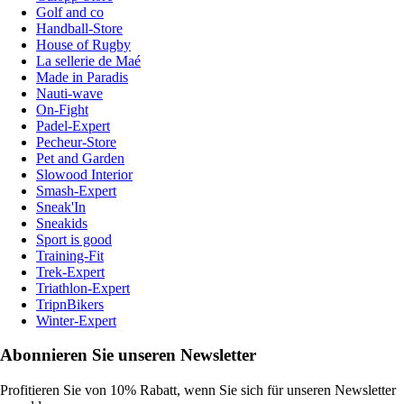
Golf and co
Handball-Store
House of Rugby
La sellerie de Maé
Made in Paradis
Nauti-wave
On-Fight
Padel-Expert
Pecheur-Store
Pet and Garden
Slowood Interior
Smash-Expert
Sneak'In
Sneakids
Sport is good
Training-Fit
Trek-Expert
Triathlon-Expert
TripnBikers
Winter-Expert
Abonnieren Sie unseren Newsletter
Profitieren Sie von 10% Rabatt, wenn Sie sich für unseren Newsletter