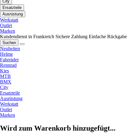
City
Ersatzteile
Ausrüstung
Werkstatt
Outlet
Marken
Kundendienst in Frankreich
Sichere Zahlung
Einfache Rückgabe
Suchen
Neuheiten
Helme
Fahrräder
Rennrad
Kies
MTB
BMX
City
Ersatzteile
Ausrüstung
Werkstatt
Outlet
Marken
Wird zum Warenkorb hinzugefügt...