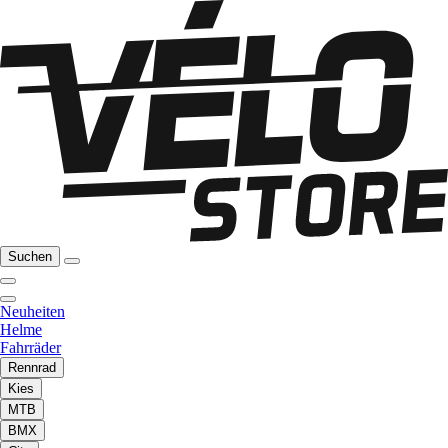
Suchen
Neuheiten
Helme
Fahrräder
Rennrad
Kies
MTB
BMX