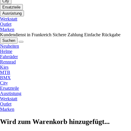
City
Ersatzteile
Ausrüstung
Werkstatt
Outlet
Marken
Kundendienst in Frankreich
Sichere Zahlung
Einfache Rückgabe
Suchen
Neuheiten
Helme
Fahrräder
Rennrad
Kies
MTB
BMX
City
Ersatzteile
Ausrüstung
Werkstatt
Outlet
Marken
Wird zum Warenkorb hinzugefügt...