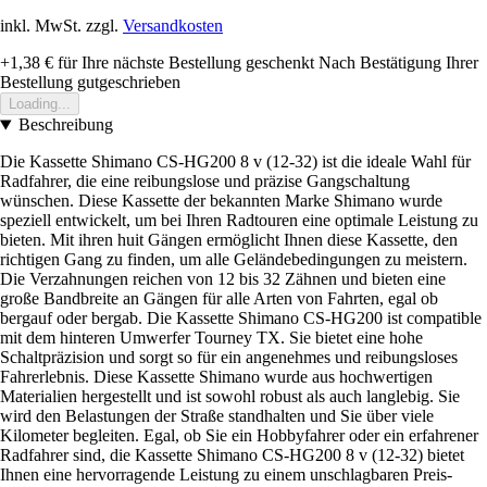
inkl. MwSt. zzgl.
Versandkosten
+1,38 €
für Ihre nächste Bestellung geschenkt
Nach Bestätigung Ihrer
Bestellung gutgeschrieben
Loading...
Beschreibung
Die Kassette Shimano CS-HG200 8 v (12-32) ist die ideale Wahl für
Radfahrer, die eine reibungslose und präzise Gangschaltung
wünschen. Diese Kassette der bekannten Marke Shimano wurde
speziell entwickelt, um bei Ihren Radtouren eine optimale Leistung zu
bieten. Mit ihren huit Gängen ermöglicht Ihnen diese Kassette, den
richtigen Gang zu finden, um alle Geländebedingungen zu meistern.
Die Verzahnungen reichen von 12 bis 32 Zähnen und bieten eine
große Bandbreite an Gängen für alle Arten von Fahrten, egal ob
bergauf oder bergab. Die Kassette Shimano CS-HG200 ist compatible
mit dem hinteren Umwerfer Tourney TX. Sie bietet eine hohe
Schaltpräzision und sorgt so für ein angenehmes und reibungsloses
Fahrerlebnis. Diese Kassette Shimano wurde aus hochwertigen
Materialien hergestellt und ist sowohl robust als auch langlebig. Sie
wird den Belastungen der Straße standhalten und Sie über viele
Kilometer begleiten. Egal, ob Sie ein Hobbyfahrer oder ein erfahrener
Radfahrer sind, die Kassette Shimano CS-HG200 8 v (12-32) bietet
Ihnen eine hervorragende Leistung zu einem unschlagbaren Preis-