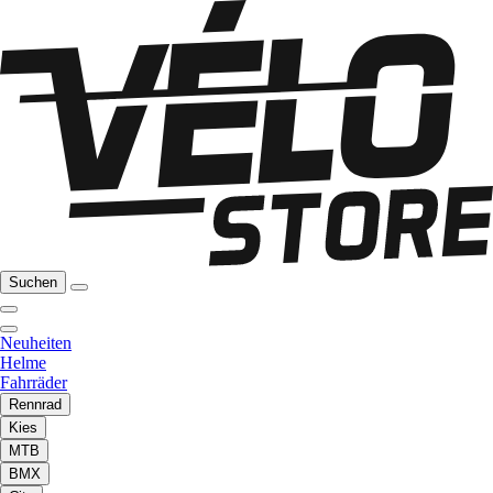
Suchen
Neuheiten
Helme
Fahrräder
Rennrad
Kies
MTB
BMX