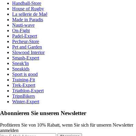
Handball-Store
House of Rugby
La sellerie de Maé
Made in Paradis
Nauti-wave
On-Fight
Padel-Expert
Pecheur-Store
Pet and Garden
Slowood Interior
Smash-Expert
Sneak'In
Sneakids
Sport is good
Training-Fit
Trek-Expert
Triathlon-Expert
TripnBikers
Winter-Expert
Abonnieren Sie unseren Newsletter
Profitieren Sie von 10% Rabatt, wenn Sie sich für unseren Newsletter
anmelden